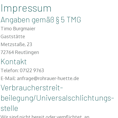
Impressum
Angaben gemäß § 5 TMG
Timo Burgmaier
Gaststätte
Metzstaße, 23
72764 Reutlingen
Kontakt
Telefon: 07122 9763
E-Mail: anfrage@rohrauer-huette.de
Verbraucher­streit­
beilegung/Universal­schlichtungs­
stelle
Wir sind nicht bereit oder verpflichtet, an