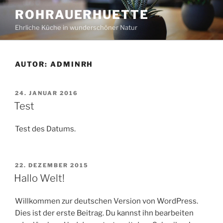
Zum
ROHRAUERHUETTE
Inhalt
Ehrliche Küche in wunderschöner Natur
springen
AUTOR:
ADMINRH
VERÖFFENTLICHT
24. JANUAR 2016
AM
Test
Test des Datums.
VERÖFFENTLICHT
22. DEZEMBER 2015
AM
Hallo Welt!
Willkommen zur deutschen Version von WordPress.
Dies ist der erste Beitrag. Du kannst ihn bearbeiten